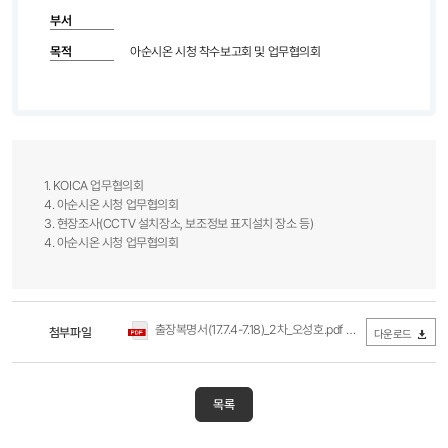
부서
목적
아순시온 시청 착수보고회 및 업무협의회
1. KOICA 업무협의회
4. 아순시온 시청 업무협의회
3. 현장조사(CCTV 설치장소, 보조정보 표지설치 장소 등)
4. 아순시온 시청 업무협의회​
출장복명서(17.7.4-7.18)_2차_오성호.pdf
첨부파일
(0Byte / 다운로드 341회)
다운로드
목록