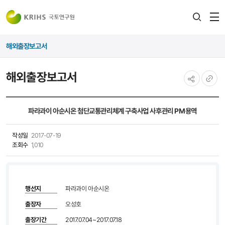
전
검색
열
레이어
해외출장보고서
열기
해외출장보고서
공유하기
URL
복사
파라과이 아순시온 첨단교통관리체계 구축사업 사후관리 PM용역
작성일
2017-07-19
조회수
1,010
행선지
파라과이 아순시온
출장자
오성호
출장기간
2017.07.04~2017.07.18