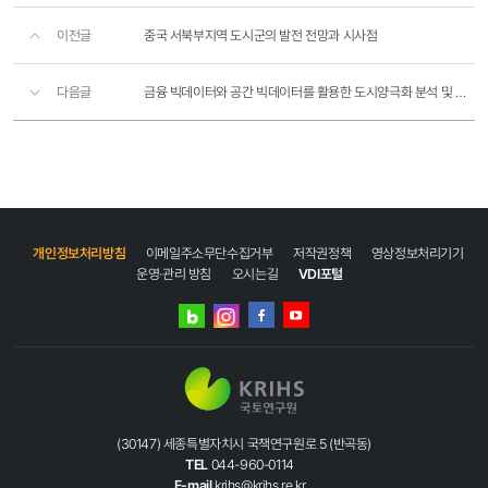
이전글
중국 서북부지역 도시군의 발전 전망과 시사점
다음글
금융 빅데이터와 공간 빅데이터를 활용한 도시양극화 분석 및 시뮬레이션
개인정보처리방침
이메일주소무단수집거부
저작권정책
영상정보처리기기
운영·관리 방침
오시는길
VDI포털
네이버
인스타그램
블로그
페이스북
유튜브
(30147) 세종특별자치시 국책연구원로 5 (반곡동)
TEL
044-960-0114
E-mail
krihs@krihs.re.kr