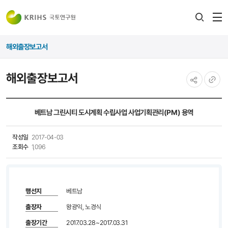
전
검색
열
레이어
해외출장보고서
열기
해외출장보고서
공유하기
URL
복사
베트남 그린시티 도시계획 수립사업 사업기획관리(PM) 용역
작성일
2017-04-03
조회수
1,096
행선지
베트남
출장자
왕광익, 노경식
출장기간
2017.03.28~2017.03.31