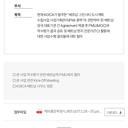
부서
목적
현재 KOICA가 발주한 "베트남 그린시티 도시계획
수립사업 사업기획관리(PM) 용역"과 관련하여 한-베트남
양국 대표기관 간 Agreement 체결 후 PMU(MOC)와
착수평가 결과 공유 및 베트남 현지 전문가(TC) 활용에
대한 사업수행 결과물에 대한 협의
□ 본 사업 착수평가 관련 베트남측 PMU와의 협의
□ 본 사업 관련 Kick-Off Meeting
□ KOICA 베트남 사무소 방문​
해외출장복명서_베트남(17.3.28~31).pdf
첨부파일
(0Byte / 다운로드 268회)
다운로드