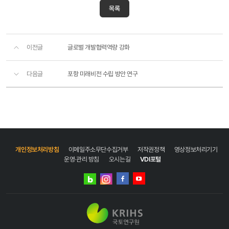
목록
이전글
글로벌 개발협력역량 강화
다음글
포항 미래비전 수립 방안 연구
개인정보처리방침
이메일주소무단수집거부
저작권정책
영상정보처리기기
운영·관리 방침
오시는길
VDI포털
네이버
인스타그램
블로그
페이스북
유튜브