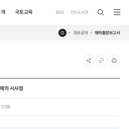
공개
국토교육
영문
ENG
전자도서관
전체
사이트
검색
열기
레이어
홈
정보공개
해외출장보고서
열기
공유하기
URL
인쇄
복사
도시에의 시사점
1,128