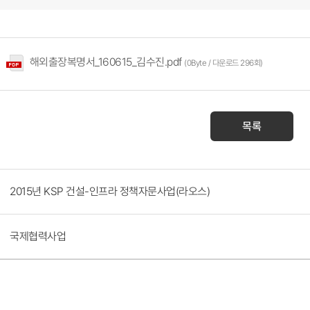
해외출장복명서_160615_김수진.pdf
(0Byte / 다운로드 296회)
목록
2015년 KSP 건설-인프라 정책자문사업(라오스)
국제협력사업