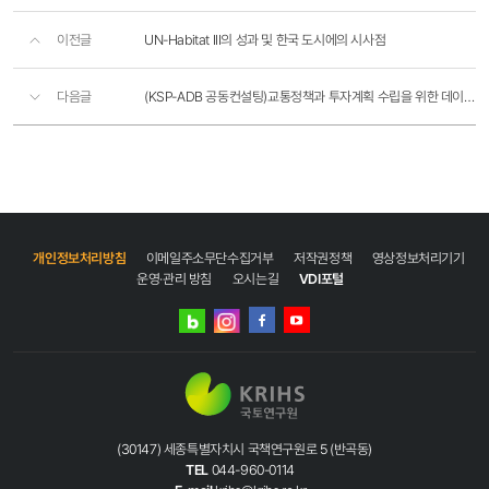
이전글
UN-Habitat III의 성과 및 한국 도시에의 시사점
다음글
(KSP-ADB 공동컨설팅)교통정책과 투자계획 수립을 위한 데이터 구축
개인정보처리방침
이메일주소무단수집거부
저작권정책
영상정보처리기기
운영·관리 방침
오시는길
VDI포털
네이버
인스타그램
블로그
페이스북
유튜브
(30147) 세종특별자치시 국책연구원로 5 (반곡동)
TEL
044-960-0114