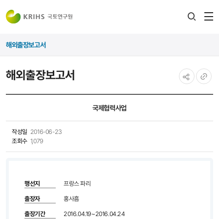
전
검색
열
레이어
해외출장보고서
열기
해외출장보고서
공유하기
URL
복사
국제협력사업
작성일
2016-06-23
조회수
1,079
행선지
프랑스 파리
출장자
홍사흠
출장기간
2016.04.19~2016.04.24