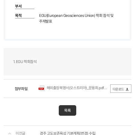
부서
목적
EGU(European Geosciences Union) 학회 참석 및
주제발표
1. EGU 학회참석
해외출장복명서(오스트리아)_문용희.pdf
첨부파일
(0Byte / 다운로드 344회)
다운로드
목록
이전글
경주 고도보존육성 기본계획(변경) 수립