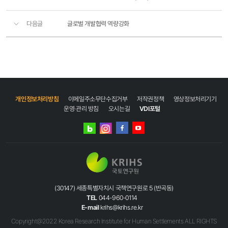
다음글
글로벌 개발협력 역량강화
개인정보처리방침
이메일주소무단수집거부
저작권정책
영상정보처리기기
운영·관리 방침
오시는길
VDI포털
네이버
인스타그램
블로그
페이스북
유튜브
(30147) 세종특별자치시 국책연구원로 5 (반곡동)
TEL
044-960-0114
E-mail
krihs@krihs.re.kr
Copyright@2022 Korea Research Institute for Human Settlements ALL RIGHTS