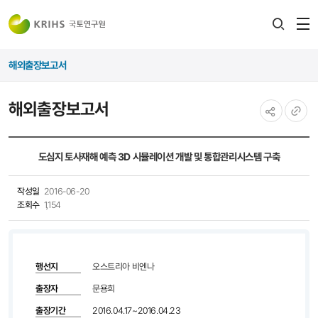
전
검색
열
레이어
해외출장보고서
열기
해외출장보고서
공유하기
URL
복사
도심지 토사재해 예측 3D 시뮬레이션 개발 및 통합관리시스템 구축
작성일
2016-06-20
조회수
1,154
행선지
오스트리아 비엔나
출장자
문용희
출장기간
2016.04.17~2016.04.23