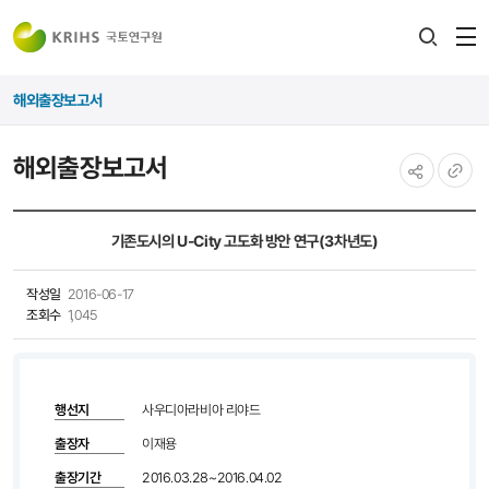
전
검색
열
레이어
해외출장보고서
열기
해외출장보고서
공유하기
URL
복사
기존도시의 U-City 고도화 방안 연구(3차년도)
작성일
2016-06-17
조회수
1,045
행선지
사우디아라비아 리야드
출장자
이재용
출장기간
2016.03.28~2016.04.02