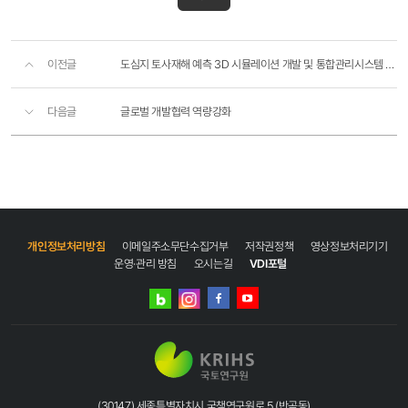
이전글
도심지 토사재해 예측 3D 시뮬레이션 개발 및 통합관리시스템 구축
다음글
글로벌 개발협력 역량강화
개인정보처리방침
이메일주소무단수집거부
저작권정책
영상정보처리기기
운영·관리 방침
오시는길
VDI포털
네이버
인스타그램
블로그
페이스북
유튜브
(30147) 세종특별자치시 국책연구원로 5 (반곡동)