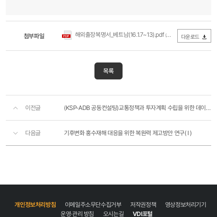
해외출장복명서_베트남(16.1.7~13).pdf
첨부파일
(0Byte / 다운로드 223회)
다운로드
목록
이전글
(KSP-ADB 공동컨설팅)교통정책과 투자계획 수립을 위한 데이터 구축
다음글
기후변화 홍수재해 대응을 위한 복원력 제고방안 연구( I )
개인정보처리방침
이메일주소무단수집거부
저작권정책
영상정보처리기기
운영·관리 방침
오시는길
VDI포털