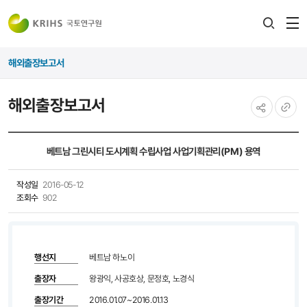
전
검색
열
레이어
해외출장보고서
열기
해외출장보고서
공유하기
URL
복사
베트남 그린시티 도시계획 수립사업 사업기획관리(PM) 용역
작성일
2016-05-12
조회수
902
행선지
베트남 하노이
출장자
왕광익, 사공호상, 문정호, 노경식
출장기간
2016.01.07~2016.01.13