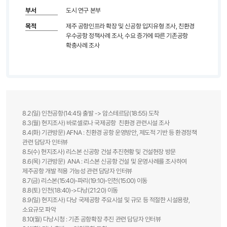
부서
도시 연구 본부
목적
제주 공항인프라 확장 및 신공항 입지유형 조사, 친환경
우수공항 정책사례 조사, 수요 증가에 따른 기존공항
확충사례 조사
8.2(일) 인천공항(14:45) 출발 -> 암스테르담(18:55) 도착
8.3(월) 현지조사) 바로셀로나 국제공항 친환경 관련시설 조사
8.4(화) 기관방문) AFNA : 친환경 공항 운영방안, 제도적 기반 등 환경정책
관련 담당자 인터뷰
8.5(수) 현지조사) 리스본 신공항 건설 추진현황 및 건설현장 방문
8.6(목) 기관방문) ANA : 리스본 신공항 건설 및 운영사례를 조사하여
제주공항 개발 적용 가능성 관련 담당자 인터뷰
8.7(금) 리스본(15:40)-파리(19:10)-인천(15:00) 이동
8.8(토) 인천(18:40)->다낭(21:20) 이동
8.9(일) 현지조사) 다낭 국제공항 주요시설 및 규모 등 적절한 시설용량,
소요규모 파악
8.10(월) 다낭시청 : 기존 공항확장 추진 관련 담당자 인터뷰