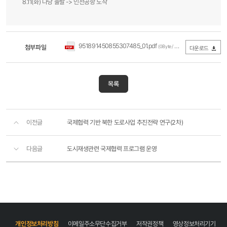
8.11(화) 다낭 출발 -> 인천공항 도착
951891450855307485_01.pdf
첨부파일
(0Byte / 다운로드 3,299회)
다운로드
목록
이전글
국제협력 기반 북한 도로사업 추진전략 연구(2차)
다음글
도시재생관련 국제협력 프로그램 운영
개인정보처리방침
이메일주소무단수집거부
저작권정책
영상정보처리기기