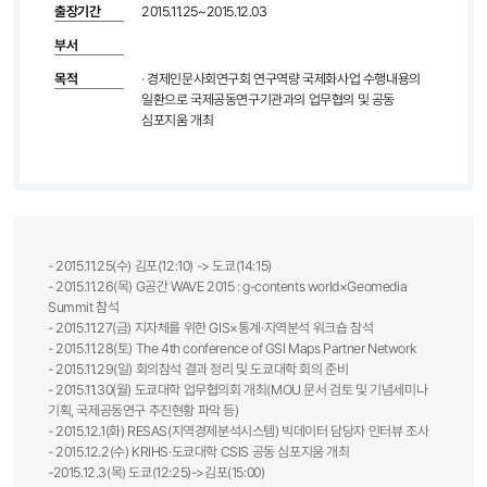
출장기간
2015.11.25~2015.12.03
부서
목적
· 경제인문사회연구회 연구역량 국제화사업 수행내용의
일환으로 국제공동연구기관과의 업무협의 및 공동
심포지움 개최
- 2015.11.25(수) 김포(12:10) -> 도쿄(14:15)
- 2015.11.26(목) G공간 WAVE 2015 : g-contents world×Geomedia
Summit 참석
- 2015.11.27(금) 지자체를 위한 GIS×통계·지역분석 워크숍 참석
- 2015.11.28(토) The 4th conference of GSI Maps Partner Network
- 2015.11.29(일) 회의참석 결과 정리 및 도쿄대학 회의 준비
- 2015.11.30(월) 도쿄대학 업무협의회 개최(MOU 문서 검토 및 기념세미나
기획, 국제공동연구 추진현황 파악 등)
- 2015.12.1(화) RESAS(지역경제분석시스템) 빅데이터 담당자 인터뷰 조사
- 2015.12.2(수) KRIHS·도쿄대학 CSIS 공동 심포지움 개최
-2015.12.3(목) 도쿄(12:25)->김포(15:00)