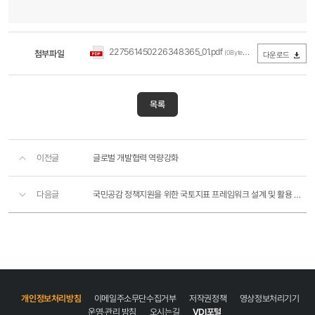
227561450226348365_01.pdf
첨부파일
(0Byte / 다운로드 291회)
다운로드
목록
이전글
글로벌 개발협력 역량강화
다음글
국민공감 정책지원을 위한 국토지표 프레임워크 설계 및 활용 전략 연구
개인정보처리방침
이메일주소무단수집거부
저작권정책
영상정보처리기기
운영·관리 방침
오시는길
VDI포털