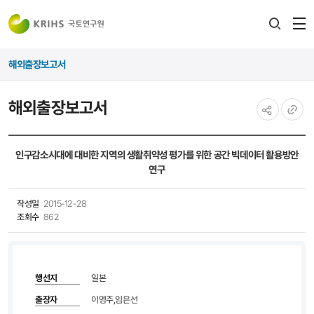
전
검색
열
레이어
해외출장보고서
열기
해외출장보고서
공유하기
URL
복사
인구감소시대에 대비한 지역의 생활취약성 평가를 위한 공간 빅데이터 활용방안
연구
작성일
2015-12-28
조회수
862
행선지
일본
출장자
이영주,임은선