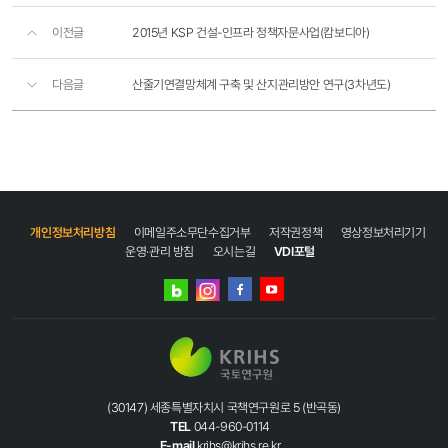
이전글
2015년 KSP 건설-인프라 정책자문사업(캄보디아)
다음글
산줄기연결망체계 구축 및 산지관리방안 연구(3차년도)
개인정보처리방침
이메일주소무단수집거부
저작권정책
영상정보처리기기
운영·관리 방침
오시는길
VDI포털
네이버
인스타그램
블로그
페이스북
유튜브
(30147) 세종특별자치시 국책연구원로 5 (반곡동)
TEL
044-960-0114
E-mail
krihs@krihs.re.kr