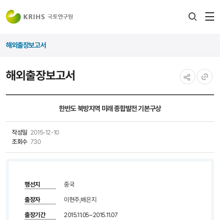
전
검색
열
레이어
해외출장보고서
열기
해외출장보고서
공유하기
URL
복사
한반도 북방지역 미래 종합발전 기본구상
작성일
2015-12-10
조회수
730
행선지
중국
출장자
이현주,배은지
출장기간
2015.11.05~2015.11.07