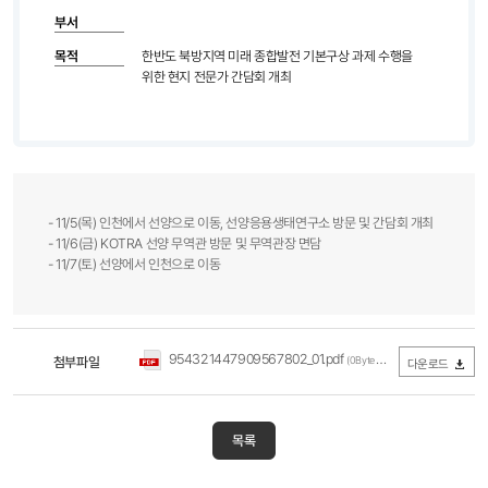
부서
목적
한반도 북방지역 미래 종합발전 기본구상 과제 수행을
위한 현지 전문가 간담회 개최
- 11/5(목) 인천에서 선양으로 이동, 선양응용생태연구소 방문 및 간담회 개최
- 11/6(금) KOTRA 선양 무역관 방문 및 무역관장 면담
- 11/7(토) 선양에서 인천으로 이동
954321447909567802_01.pdf
첨부파일
(0Byte / 다운로드 303회)
다운로드
목록