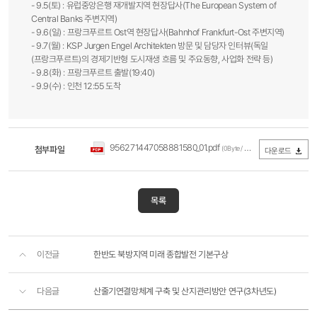
- 9.5(토) : 유럽중앙은행 재개발지역 현장답사(The European System of
Central Banks 주변지역)
- 9.6(일) : 프랑크푸르트 Ost역 현장답사(Bahnhof Frankfurt-Ost 주변지역)
- 9.7(월) : KSP Jurgen Engel Architekten 방문 및 담당자 인터뷰(독일
(프랑크푸르트)의 경제기반형 도시재생 흐름 및 주요동향, 사업화 전략 등)
- 9.8(화) : 프랑크푸르트 출발(19:40)
- 9.9(수) : 인천 12:55 도착
956271447058881580_01.pdf
첨부파일
(0Byte / 다운로드 542회)
다운로드
목록
이전글
한반도 북방지역 미래 종합발전 기본구상
다음글
산줄기연결망체계 구축 및 산지관리방안 연구(3차년도)