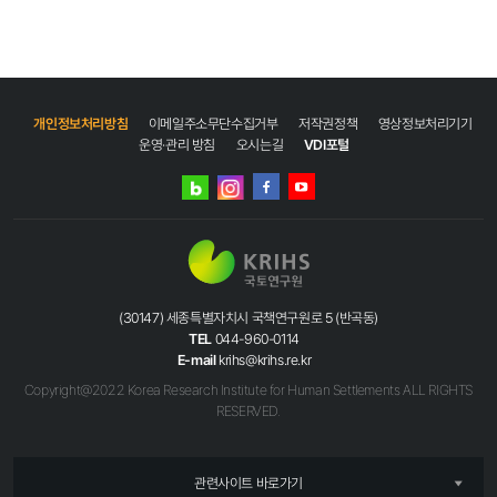
개인정보처리방침
이메일주소무단수집거부
저작권정책
영상정보처리기기
운영·관리 방침
오시는길
VDI포털
네이버
인스타그램
블로그
페이스북
유튜브
(30147) 세종특별자치시 국책연구원로 5 (반곡동)
TEL
044-960-0114
E-mail
krihs@krihs.re.kr
Copyright@2022 Korea Research Institute for Human Settlements ALL RIGHTS
RESERVED.
관련사이트 바로가기