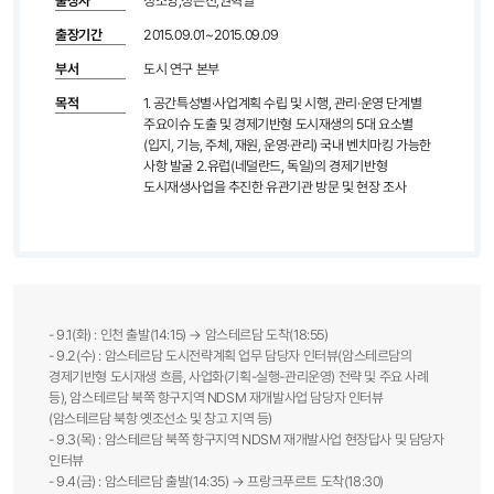
출장자
정소양,정은진,권혁일
출장기간
2015.09.01~2015.09.09
부서
도시 연구 본부
목적
1. 공간특성별·사업계획 수립 및 시행, 관리·운영 단계별
주요이슈 도출 및 경제기반형 도시재생의 5대 요소별
(입지, 기능, 주체, 재원, 운영·관리) 국내 벤치마킹 가능한
사항 발굴 2.유럽(네덜란드, 독일)의 경제기반형
도시재생사업을 추진한 유관기관 방문 및 현장 조사
- 9.1(화) : 인천 출발(14:15) → 암스테르담 도착(18:55)
- 9.2(수) : 암스테르담 도시전략계획 업무 담당자 인터뷰(암스테르담의
경제기반형 도시재생 흐름, 사업화(기획-실행-관리운영) 전략 및 주요 사례
등), 암스테르담 북쪽 항구지역 NDSM 재개발사업 담당자 인터뷰
(암스테르담 북항 옛조선소 및 창고 지역 등)
- 9.3(목) : 암스테르담 북쪽 항구지역 NDSM 재개발사업 현장답사 및 담당자
인터뷰
- 9.4(금) : 암스테르담 출발(14:35) → 프랑크푸르트 도착(18:30)