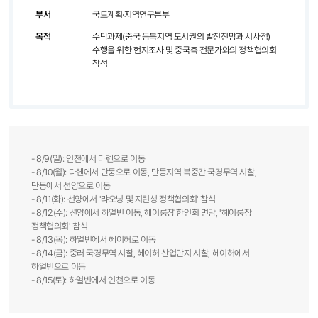
부서
국토계획·지역연구본부
목적
수탁과제(중국 동북지역 도시권의 발전전망과 시사점)
수행을 위한 현지조사 및 중국측 전문가와의 정책협의회
참석
- 8/9(일): 인천에서 다롄으로 이동
- 8/10(월): 다롄에서 단둥으로 이동, 단둥지역 북중간 국경무역 시찰,
단둥에서 선양으로 이동
- 8/11(화): 선양에서 '랴오닝 및 지린성 정책협의회' 참석
- 8/12(수): 션양에서 하얼빈 이동, 헤이룽쟝 한인회 면담, '헤이룽장
정책협의회' 참석
- 8/13(목): 하얼빈에서 헤이허로 이동
- 8/14(금): 중러 국경무역 시찰, 헤이허 산업단지 시찰, 헤이허에서
하얼빈으로 이동
- 8/15(토): 하얼빈에서 인천으로 이동