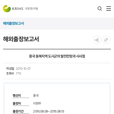
전
검색
열
레이어
해외출장보고서
열기
해외출장보고서
공유하기
URL
복사
중국 동북지역 도시군의 발전전망과 시사점
작성일
2015-10-07
조회수
779
행선지
중국
출장자
이현주
출장기간
2015.08.09~2015.08.15