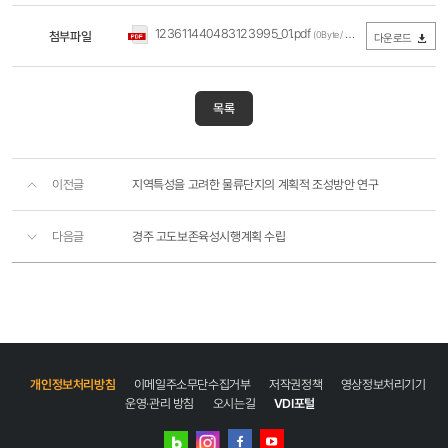
123611440483123995_01.pdf
첨부파일
(0Byte / 다운로드 373회)
다운로드
목록
이전글
지역특성을 고려한 물류단지의 계획적 조성방안 연구
다음글
경주 고도보존육성시행계획 수립
개인정보처리방침
이메일주소무단수집거부
저작권정책
영상정보처리기기
운영·관리 방침
오시는길
VDI포털
네이버
인스타그램