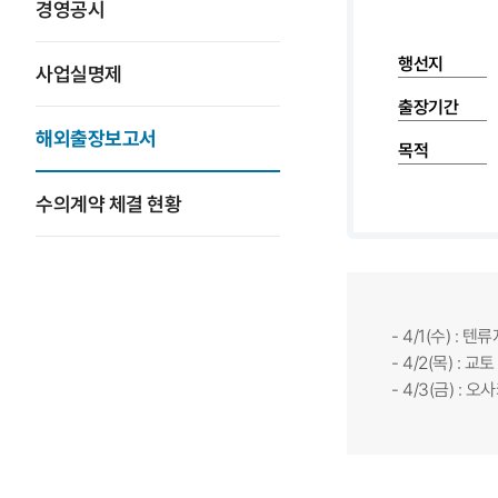
경영공시
행선지
사업실명제
출장기간
해외출장보고서
목적
수의계약 체결 현황
- 4/1(수) : 텐
- 4/2(목) :
- 4/3(금) : 