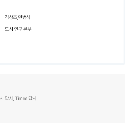
김상조,민범식
도시 연구 본부
 답사, Times 답사