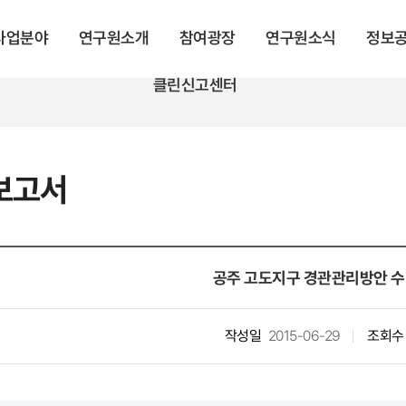
 사업분야
연구원소개
참여광장
연구원소식
정보
클린신고센터
보고서
공주 고도지구 경관관리방안 
작성일
2015-06-29
조회수