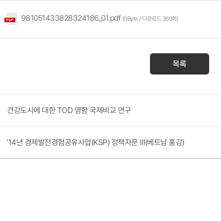
981051433828324186_01.pdf
(0Byte / 다운로드 360회)
목록
건강도시에 대한 TOD 영향 국제비교 연구
'14년 경제발전경험공유사업(KSP) 정책자문 Ⅲ(베트남 홍강)