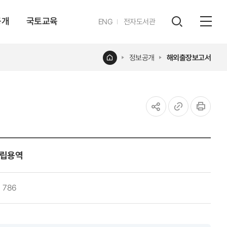
공개
국토교육
영문
ENG
전자도서관
전체
사이트
검색
열기
레이어
홈
정보공개
해외출장보고서
열기
공유하기
URL
인쇄
복사
수립용역
786