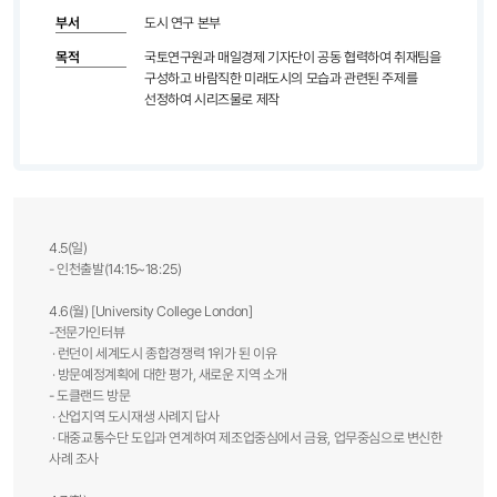
부서
도시 연구 본부
목적
국토연구원과 매일경제 기자단이 공동 협력하여 취재팀을
구성하고 바람직한 미래도시의 모습과 관련된 주제를
선정하여 시리즈물로 제작
4.5(일)
- 인천출발(14:15~18:25)
4.6(월) [University College London]
-전문가인터뷰
· 런던이 세계도시 종합경쟁력 1위가 된 이유
· 방문예정계획에 대한 평가, 새로운 지역 소개
- 도클랜드 방문
· 산업지역 도시재생 사례지 답사
· 대중교통수단 도입과 연계하여 제조업중심에서 금융, 업무중심으로 변신한
사례 조사