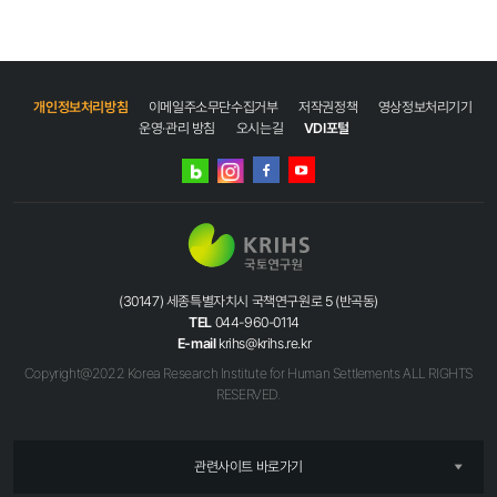
개인정보처리방침
이메일주소무단수집거부
저작권정책
영상정보처리기기
운영·관리 방침
오시는길
VDI포털
네이버
인스타그램
블로그
페이스북
유튜브
(30147) 세종특별자치시 국책연구원로 5 (반곡동)
TEL
044-960-0114
E-mail
krihs@krihs.re.kr
Copyright@2022 Korea Research Institute for Human Settlements ALL RIGHTS
RESERVED.
관련사이트 바로가기