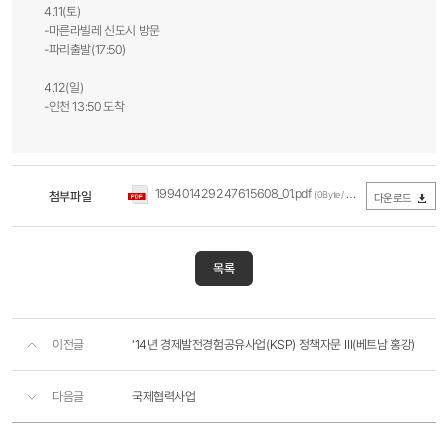
4.11(토)
-마른라빌레 신도시 방문
-파리출발(17:50)
4.12(일)
-인천 13:50 도착
199401429247615608_01.pdf
첨부파일
(0Byte / 다운로드 314회)
다운로드
목록
이전글
'14년 경제발전경험공유사업(KSP) 정책자문 Ⅲ(베트남 홍강)
다음글
국제협력사업