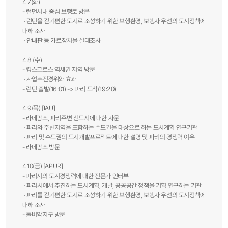
4.7(화)
- 런던시내 중심 보행로 방문
· 런던을 걷기편한 도시로 조성하기 위한 보행환경, 보행자 우선의 도시정책에
대해 조사
· 안내판 등 가로장치물 실태조사
4.8 (수)
- 킹스크로스 역세권 지역 방문
· 사업추진경위와 효과
- 런던 출발(16:01) -> 파리 도착(19:20)
4.9(목) [IAU]
- 라데팡스, 파리주변 신도시에 대한 자문
· 파리와 주변지역을 포함하는 수도권을 대상으로 하는 도시계획 연구기관
· 파리 및 수도권의 도시개발프로젝트에 대한 설명 및 파리의 경쟁력 이유
- 라데팡스 방문
4.10(금) [APUR]
- 파리시의 도시경쟁력에 대한 전문가 인터뷰
· 파리시에서 추진하는 도시계획, 개발, 공공공간 정책을 기획 연구하는 기관
· 파리를 걷기편한 도시로 조성하기 위한 보행환경, 보행자 우선의 도시정책에
대해 조사
- 톨비악지구 방문