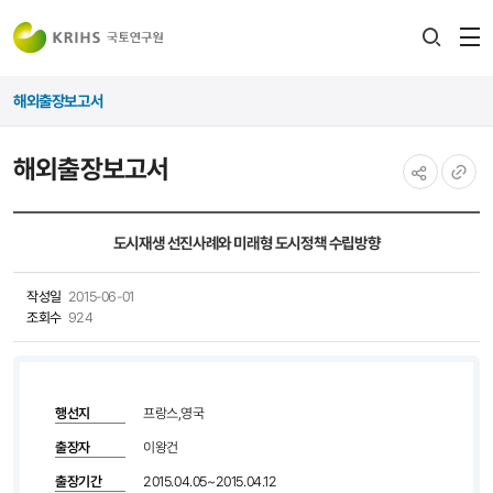
전
검색
열
레이어
해외출장보고서
열기
해외출장보고서
공유하기
URL
복사
도시재생 선진사례와 미래형 도시정책 수립방향
작성일
2015-06-01
조회수
924
행선지
프랑스,영국
출장자
이왕건
출장기간
2015.04.05~2015.04.12