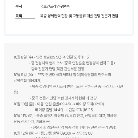
부서
국토인프라연구본부
목적
북중 경제협력 현황 및 교통물류 개발 전망 전문가 면담
10월 8일 (수) - 인천 출발(09:50) → 연길 도착(11:15)
- 중 접경지역 현지 조사 (중국 연길훈춘 변경경제 합작구 등)
- 중국 전문가 면담(북한 건설부문 현황)
10월 9일 (목) - IFES-연변대 국제세미나 참석(북중경협의 현주소와
남북경협 대응과제)
- 북중 접경지역 현지조사 (방천, 도문, 권하세관 중국-러시아 세관
등)
- 중국 전문가 면담(북한 경제개혁 현황 과 전망)
10월 10일 (금) - 이동: 연길 출발(09:45) → 베이징 도착(12:00)
베이징 출발(14:40) → 단둥 도착(16:25)
10월 11일 (토) - 북중 접경지역 탐방 (압록강 단교, 신압록강 대교, 황금평,
단동 신시가지, 위화도 등)
- 전문가 회의(단둥지역 북중 경협 현황 등 관련 전문가 면담)
10월 12일 (일) - 이동: 단둥 출발(09:00) → 심양(13:00)