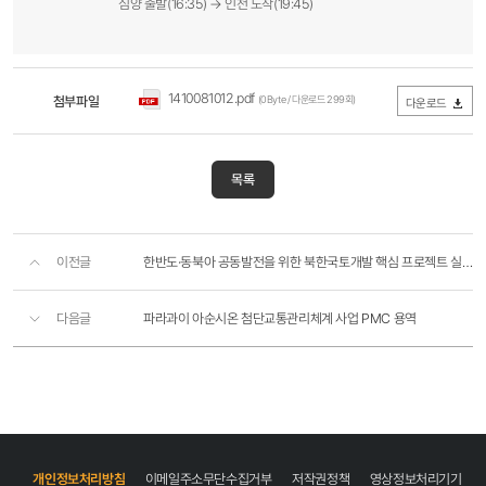
심양 출발(16:35) → 인천 도착(19:45)
1410081012.pdf
첨부파일
(0Byte / 다운로드 299회)
다운로드
목록
이전글
한반도·동북아 공동발전을 위한 북한국토개발 핵심 프로젝트 실천방안 연구
다음글
파라과이 아순시온 첨단교통관리체계 사업 PMC 용역
개인정보처리방침
이메일주소무단수집거부
저작권정책
영상정보처리기기