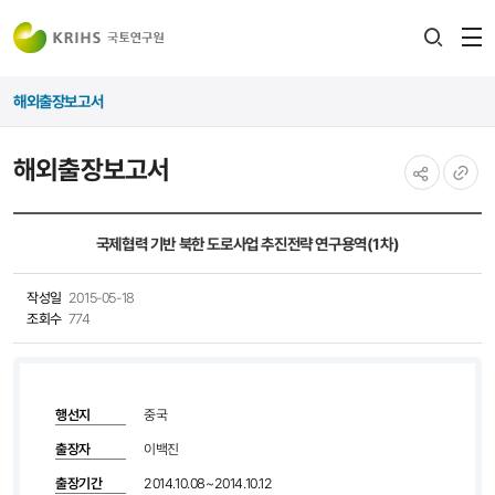
전
검색
열
레이어
해외출장보고서
열기
해외출장보고서
공유하기
URL
복사
국제협력 기반 북한 도로사업 추진전략 연구용역(1차)
작성일
2015-05-18
조회수
774
행선지
중국
출장자
이백진
출장기간
2014.10.08~2014.10.12