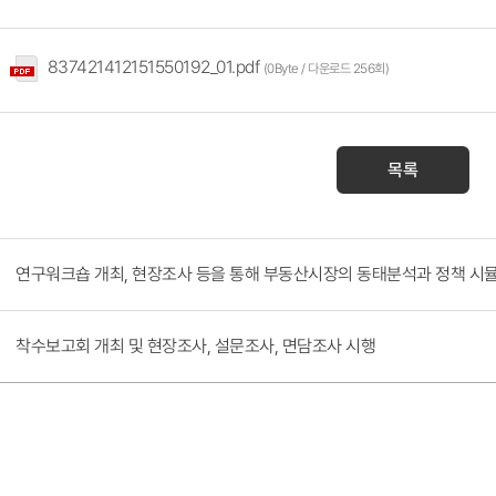
837421412151550192_01.pdf
(0Byte / 다운로드 256회)
목록
연구워크숍 개최, 현장조사 등을 통해 부동산시장의 동태분석과 정책 시뮬
착수보고회 개최 및 현장조사, 설문조사, 면담조사 시행