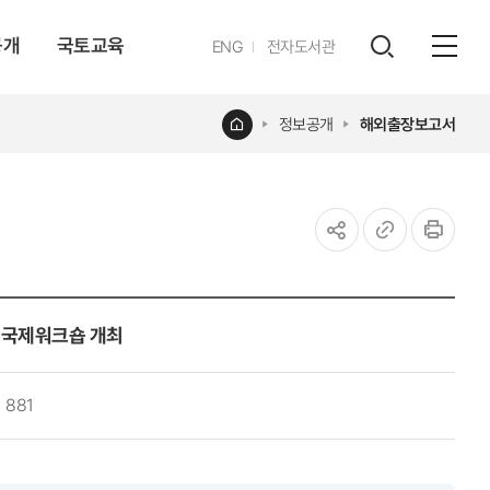
공개
국토교육
영문
ENG
전자도서관
전체
사이트
검색
열기
레이어
홈
정보공개
해외출장보고서
열기
공유하기
URL
인쇄
복사
 국제워크숍 개최
881