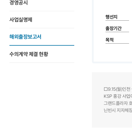
경영공시
행선지
사업실명제
출장기간
해외출장보고서
목적
수의계약 체결 현황
□9.15(월)인천 
KSP 홍강 사업
그랜드플라자 호텔 
닌빈시 지자체장 및