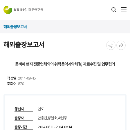
전
검색
열
레이어
해외출장보고서
열기
해외출장보고서
공유하기
URL
복사
뭄바이 현지 전문업체와의 위탁용역계약체결, 자료수집 및 업무협의
작성일
2014-09-15
조회수
870
행선지
인도
출장자
안용진,정일호,박현주
출장기간
2014.08.11~2014.08.14