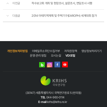
이전글
착수보고회 개최 및 현장조사, 설문조사, 면담조사 시행
다음글
2014 아태지역계획 및 주택기구(EAROPH) 세계대회 참가
개인정보처리방침
이메일주소무단수집거부
저작권정책
영상정보처리기기
운영·관리 방침
오시는길
VDI포털
네이버
인스타그램
블로그
페이스북
유튜브
(30147) 세종특별자치시 국책연구원로 5 (반곡동)
TEL
044-960-0114
E-mail
krihs@krihs.re.kr