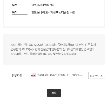
부서
글로벌개발협력센터
목적
인도 뭄바이 도시재생 마스터플랜 수립
·08.11(월)- 인천출발 (20:30) ·08.12(화)- 뭄바이도착(01:10), 현지 전문 업체
업무협의 ·08.13(수)- 현지 전문업체 업무협의, 뭄바이광역개발청 업무협의
·08.14(목)- 인도 뭄바이출발 (02:45) 및 인천도착 (14:45)
648131408328429531_01.pdf
첨부파일
(0Byte / 다운로드 178회)
다운로드
목록