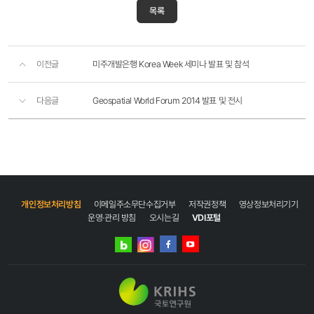
목록
이전글
미주개발은행 Korea Week 세미나 발표 및 참석
다음글
Geospatial World Forum 2014 발표 및 전시
개인정보처리방침
이메일주소무단수집거부
저작권정책
영상정보처리기기
운영·관리 방침
오시는길
VDI포털
네이버
인스타그램
블로그
페이스북
유튜브