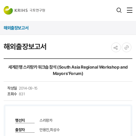
전
검색
열
레이어
해외출장보고서
열기
해외출장보고서
공유하기
URL
복사
세계은행 스리랑카 워크숍 참석 (South Asia Regional Workshop and
Mayors’Forum)
작성일
2014-09-15
조회수
831
행선지
스리랑카
출장자
안용진,최성수