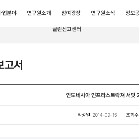
 사업분야
연구원소개
참여광장
연구원소식
정보
클린신고센터
보고서
인도네시아 인프라스트락쳐 서밋 2
작성일
2014-09-15
조회수