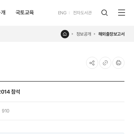
공개
국토교육
영문
ENG
전자도서관
전체
사이트
검색
열기
레이어
홈
정보공개
해외출장보고서
열기
공유하기
URL
인쇄
복사
014 참석
910