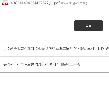
488041404351427522_01.pdf
(0Byte / 다운로드 211회)
목록
무주군 종합발전계획 수립을 위하여 스포츠도시, 역사문화도시, 디자인관
유라시아지역 글로벌 역량강화 및 지식네트워크 구축