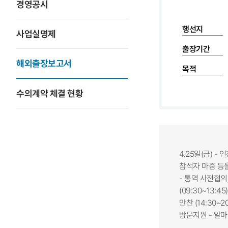
경영공시
행선지
사업실명제
출장기간
해외출장보고서
목적
수의계약 체결 현황
4.25일(금) 
참석자 마중 등을
- 통역 사전협의,
(09:30~13:
만찬 (14:30~2
방문지원 - 알마티