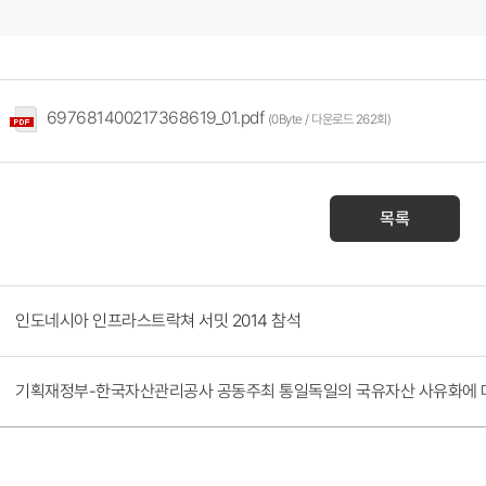
697681400217368619_01.pdf
(0Byte / 다운로드 262회)
목록
인도네시아 인프라스트락쳐 서밋 2014 참석
기획재정부-한국자산관리공사 공동주최 통일독일의 국유자산 사유화에 