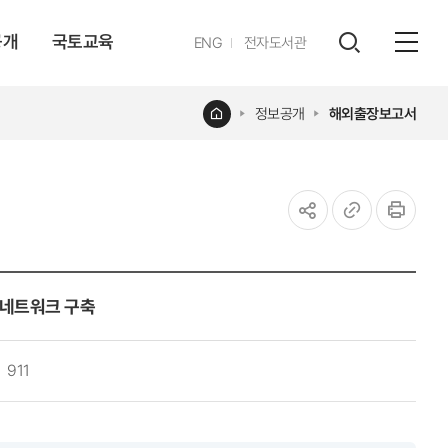
공개
국토교육
영문
ENG
전자도서관
전체
사이트
검색
열기
레이어
홈
정보공개
해외출장보고서
열기
공유하기
URL
인쇄
복사
식네트워크 구축
911