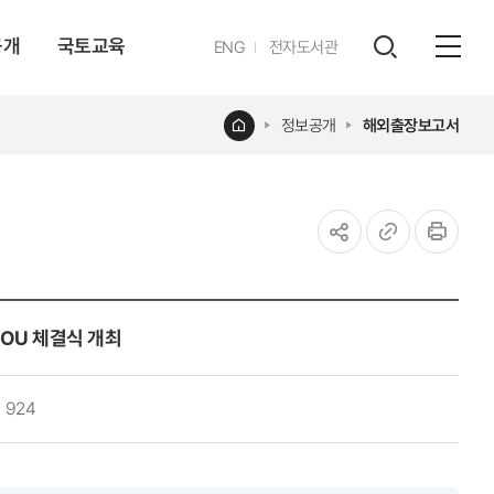
공개
국토교육
영문
ENG
전자도서관
전체
사이트
검색
열기
레이어
홈
정보공개
해외출장보고서
열기
공유하기
URL
인쇄
복사
MOU 체결식 개최
924