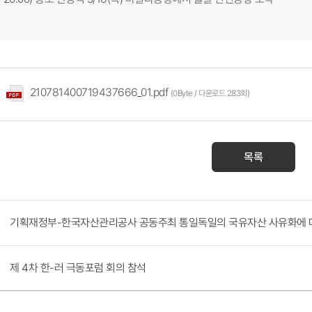
210781400719437666_01.pdf
(0Byte / 다운로드 283회)
목록
기획재정부-한국자산관리공사 공동주최 통일독일의 국유자산 사유화에 
제 4차 한-러 극동포럼 회의 참석