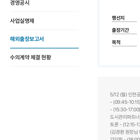
경영공시
행선지
사업실명제
출장기간
해외출장보고서
목적
수의계약 체결 현황
5/12 (월) 인
- (09:45-10:
- (15:30-17
도시관리파트너쉽 사례
토론 - (12:15
(김경환 원장님 페
간담회 - (18: