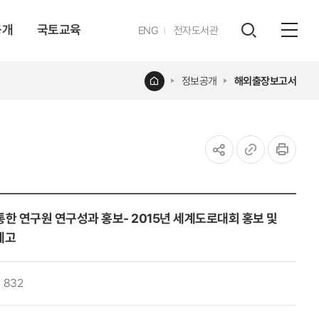
공개
국토교육
영문
ENG
전자도서관
전체
사이트
검색
열기
레이어
홈
정보공개
해외출장보고서
열기
공유하기
URL
인쇄
복사
통한 연구원 연구성과 홍보- 2015년 세계도로대회 홍보 및
제고
832