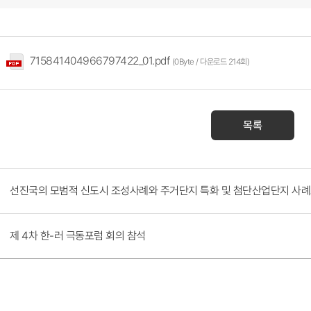
715841404966797422_01.pdf
(0Byte / 다운로드 214회)
목록
선진국의 모범적 신도시 조성사례와 주거단지 특화 및 첨단산업단지 사
제 4차 한-러 극동포럼 회의 참석