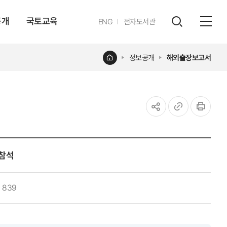
공개
국토교육
영문
ENG
전자도서관
전체
사이트
검색
열기
레이어
홈
정보공개
해외출장보고서
열기
공유하기
URL
인쇄
복사
 참석
839