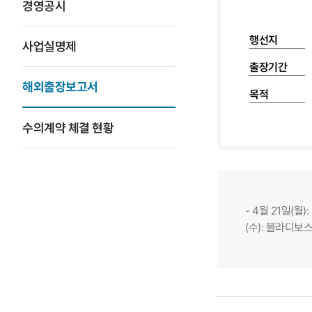
경영공시
행선지
사업실명제
출장기간
해외출장보고서
목적
수의계약 체결 현황
- 4월 21일(월
(수): 블라디보