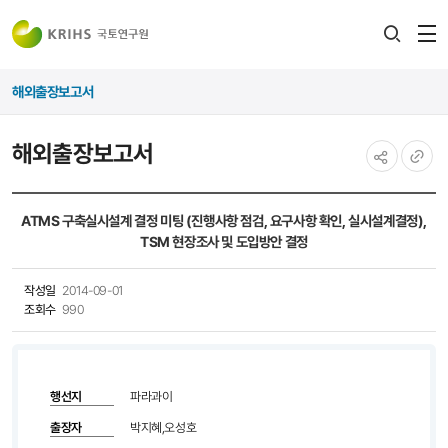
전
검색
열
레이어
해외출장보고서
열기
해외출장보고서
공유하기
URL
복사
ATMS 구축실시설계 결정 미팅 (진행사항 점검, 요구사항 확인, 실시설계결정),
TSM 현장조사 및 도입방안 결정
작성일
2014-09-01
조회수
990
행선지
파라과이
출장자
박지혜,오성호