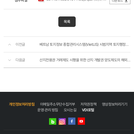
첨부파일
다운로드
목록
이전글
베트남 토지정보 종합관리시스템(VietLIS) 시범지역 토지행정업무 및 토지정보화 기초현황조사
다음글
산지전용권 거래제도 시행을 위한 산지 개발권 양도제도의 해외사례 조사
개인정보처리방침
이메일주소무단수집거부
저작권정책
영상정보처리기기
운영·관리 방침
오시는길
VDI포털
네이버
인스타그램
블로그
페이스북
유튜브