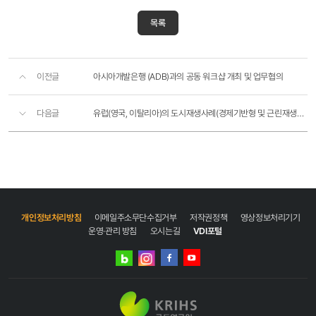
목록
이전글
아시아개발은행 (ADB)과의 공동 워크샵 개최 및 업무협의
다음글
유럽(영국, 이탈리아)의 도시재생사례(경제기반형 및 근린재생형)에 대한 유관 기관 방문 및 현장 조사
개인정보처리방침
이메일주소무단수집거부
저작권정책
영상정보처리기기
운영·관리 방침
오시는길
VDI포털
네이버
인스타그램
블로그
페이스북
유튜브