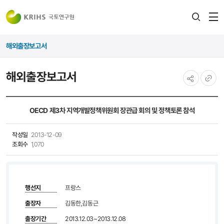
전
검색
열
레이어
해외출장보고서
열기
해외출장보고서
공유하기
URL
복사
OECD 제3차 지역개발정책위원회 장관급 회의 및 정책토론 참석
작성일
2013-12-09
조회수
1,070
행선지
프랑스
출장자
김동한,김동근
출장기간
2013.12.03~2013.12.08