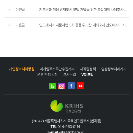
이전글
기후변화 적응 방재도시 모델 개발을 위한 폭설대책 사례조사 및 방재지구 관련 지구&#8228;구역 운영현..
다음글
인도네시아 자문사업 3차 공동 워크샵 개최 2차 인도네시아 자문사업 관련 담당기관 KICK OFF 미팅
개인정보처리방침
이메일주소무단수집거부
저작권정책
영상정보처리기기
운영·관리 방침
오시는길
VDI포털
네이버
인스타그램
블로그
페이스북
유튜브
(30147) 세종특별자치시 국책연구원로 5 (반곡동)
TEL
044-960-0114
E-mail
krihs@krihs.re.kr