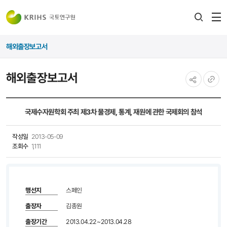
전
검색
열
레이어
해외출장보고서
열기
해외출장보고서
공유하기
URL
복사
국제수자원학회 주최 제3차 물경제, 통계, 재원에 관한 국제회의 참석
작성일
2013-05-09
조회수
1,111
행선지
스페인
출장자
김종원
출장기간
2013.04.22~2013.04.28