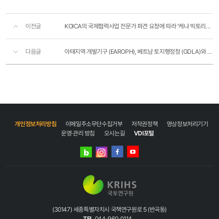
이전글
KOICA의 국제협력사업 전문가 파견 요청에 따라 ‘케냐 빅토리아 호수지역 개발 마스터플랜 수립사업’의 추..
다음글
아태지역 개발기구 (EAROPH), 베트남 토지행정청 (GDLA)와 상호협력강화를 위한 MoU 체결
개인정보처리방침
이메일주소무단수집거부
저작권정책
영상정보처리기기
운영·관리 방침
오시는길
VDI포털
네이버
인스타그램
블로그
페이스북
유튜브
(30147) 세종특별자치시 국책연구원로 5 (반곡동)
TEL
044-960-0114