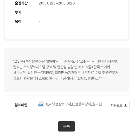
출장기간
2013.01.23~2013.01.26
부서
목적
-
1.23(수) 부산(김해)-필리핀(마닐라), 출발-도착 1.24(목) 필리핀 농지개혁부,
필리핀 토지정보시스템 구축 및 컨설팅 방향 협의 1.25(금) 한국 코이카
사무소 및 필리핀 농지개혁부, 필리핀 농지개혁부 내부자료 수집 및 관련부처
정보화 현황분석 1.26(토) 필리핀(마닐라)-한국(인천), 출발-도착
0_해외출장보고서_0_출장복명서_필리핀.hwp
첨부파일
(0Byte / 다운로드 27
다운로드
목록