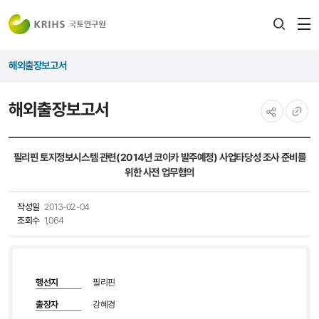
전
검색
열
레이어
해외출장보고서
열기
해외출장보고서
공유하기
URL
복사
필리핀 토지정보시스템 관련(2014년 코이카 발주예정) 사업타당성 조사 준비를
위한 사전 업무협의
작성일
2013-02-04
조회수
1,064
행선지
필리핀
출장자
강혜경