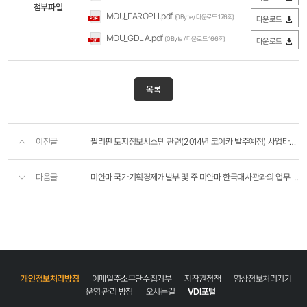
첨부파일
MOU_EAROPH.pdf
(0Byte / 다운로드 176회)
다운로드
MOU_GDLA.pdf
(0Byte / 다운로드 166회)
다운로드
목록
이전글
필리핀 토지정보시스템 관련(2014년 코이카 발주예정) 사업타당성 조사 준비를 위한 사전 업무협의
다음글
미얀마 국가기획경제개발부 및 주 미얀마 한국대사관과의 업무 협의회
개인정보처리방침
이메일주소무단수집거부
저작권정책
영상정보처리기기
운영·관리 방침
오시는길
VDI포털