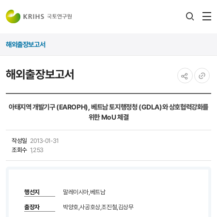
전
검색
열
레이어
해외출장보고서
열기
해외출장보고서
공유하기
URL
복사
아태지역 개발기구 (EAROPH), 베트남 토지행정청 (GDLA)와 상호협력강화를
위한 MoU 체결
작성일
2013-01-31
조회수
1,253
행선지
말레이시아,베트남
출장자
박양호,사공호상,조진철,김상무