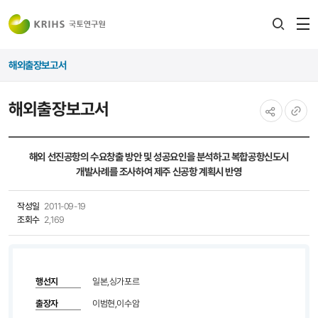
전
검색
열
레이어
해외출장보고서
열기
해외출장보고서
공유하기
URL
복사
해외 선진공항의 수요창출 방안 및 성공요인을 분석하고 복합공항신도시
개발사례를 조사하여 제주 신공항 계획시 반영
작성일
2011-09-19
조회수
2,169
행선지
일본,싱가포르
출장자
이범현,이수암