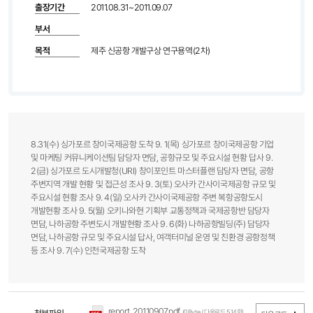
출장기간
2011.08.31~2011.09.07
부서
목적
제주 신공항 개발구상 연구용역(2차)
8.31(수) 싱가포르 창이국제공항 도착 9. 1(목) 싱가포르 창이국제공항 기업
및 마케팅 커뮤니케이션팀 담당자 면담, 공항규모 및 주요시설 현황 답사 9.
2(금) 싱가포르 도시개발청(URI) 창이포인트 마스터플랜 담당자 면담, 공항
주변지역 개발 현황 및 접근성 조사 9. 3(토) 오사카 간사이국제공항 규모 및
주요시설 현황 조사 9. 4(일) 오사카 간사이국제공항 주변 복항공항도시
개발현황 조사 9. 5(월) 오키나와현 기획부 교통정책과 국제공항반 담당자
면담, 나하공항 주변도시 개발현황 조사 9. 6(화) 나하공항빌딩(주) 담당자
면담, 나하공항 규모 및 주요시설 답사, 여객터미널 운영 및 친환경 공항정책
등 조사 9. 7(수) 인천국제공항 도착
report_20110907.pdf
(0Byte / 다운로드 514회)