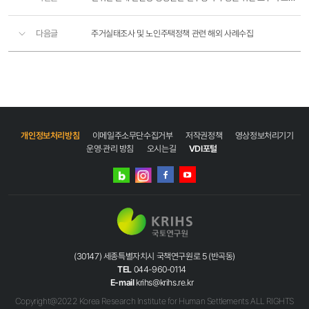
다음글
주거실태조사 및 노인주택정책 관련 해외 사례수집
개인정보처리방침
이메일주소무단수집거부
저작권정책
영상정보처리기기
운영·관리 방침
오시는길
VDI포털
네이버
인스타그램
블로그
페이스북
유튜브
(30147) 세종특별자치시 국책연구원로 5 (반곡동)
TEL
044-960-0114
E-mail
krihs@krihs.re.kr
Copyright@2022 Korea Research Institute for Human Settlements ALL RIGHTS