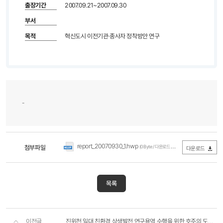
출장기간
2007.09.21~2007.09.30
부서
목적
혁신도시 이전기관·종사자 정착방안 연구
-
report_20070930_1.hwp
첨부파일
(0Byte / 다운로드 229회)
다운로드
목록
이전글
진위천 일대 친환경 상생발전 연구용역 수행을 위한 호주의 도시하천 및 자연하천 정비복원 정책 및 사례 조..