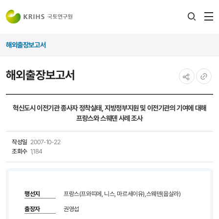
전
검색
열
레이어
해외출장보고서
열기
해외출장보고서
공유하기
URL
복사
혁신도시 이전기관 종사자 정착실태, 지방정부지원 및 이전기관의 기여에 대해
프랑스와 스웨덴 사례 조사
작성일
2007-10-22
조회수
1,184
행선지
프랑스(프와띠에, 니스, 마르세이유),스웨덴(웁살라)
출장자
권영섭