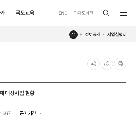
공개
국토교육
영문
ENG
전자도서관
전체
사이트
검색
열기
레이어
홈
정보공개
사업실명제
열기
공유하기
URL
인쇄
복사
제 대상사업 현황
4,667
공지기간
~