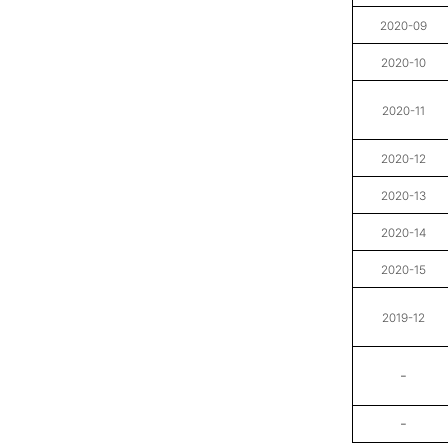
2020
-09
2020
-10
2020
-11
2020
-12
2020
-13
2020
-14
2020
-15
2019
-12
-
-