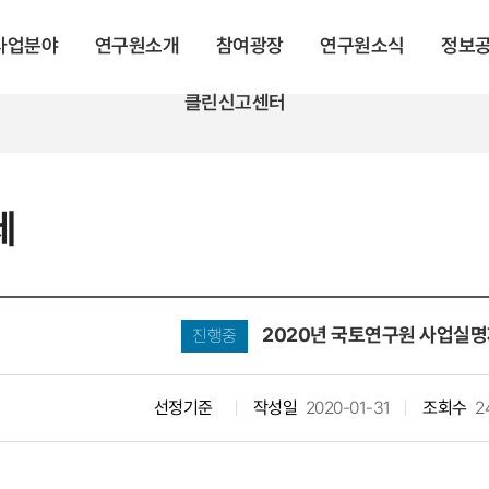
 사업분야
연구원소개
참여광장
연구원소식
정보
클린신고센터
제
2020년 국토연구원 사업실명
진행중
선정기준
작성일
2020-01-31
조회수
2