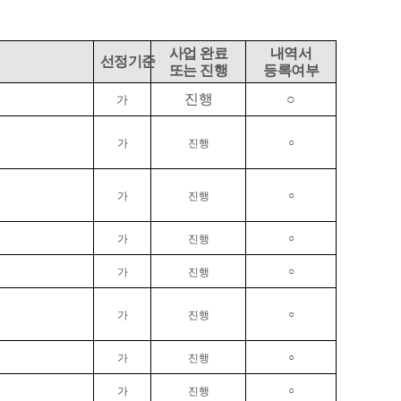
사업 완료
내역서
선정기준
또는 진행
등록여부
진행
○
가
○
가
진행
○
가
진행
○
가
진행
○
가
진행
○
가
진행
○
가
진행
○
가
진행