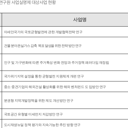
토연구원 사업실명제 대상사업 현황
사업명
아세안국가의 국토균형발전에 관한 개발협력전략 연구
건물 분야 온실가스 감축 목표 달성을 위한 전략 방안 연구
인구 및 가구변화에 따른 주거특성 변화 전망과 주거정책 패러다임 재정립
국가위기지역 설정을 통한 균형발전 지원체계 개편 연구
중소·중견기업의 해외건설 활성화를 위한 해외 벤처펀드 도 입방안 연구
분권형 지역개발정책을 위한 제도 개선방안 연구
국토공간 유형별 미세먼지 저감방안 연구
도시재생뉴딜 정책 평가와 지속가능한 추진 방향 연구