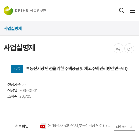
전
검색
열
레이어
사업실명제
열기
사업실명제
공유하기
URL
복사
부동산시장 안정을 위한 주택공급 및 재고주택 관리방안 연구(Ⅱ)
종료
선정기준
가
작성일
2019-01-31
조회수
23,765
2019-17.사업내역서(부동산시장 안정).pdf
첨부파일
(0Byte / 다운로드 268회)
다운로드