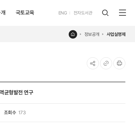
공개
국토교육
영문
ENG
전자도서관
전체
사이트
검색
열기
레이어
홈
정보공개
사업실명제
열기
공유하기
URL
인쇄
복사
지역균형발전 연구
조회수
173