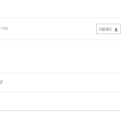
 72회)
다운로드
구