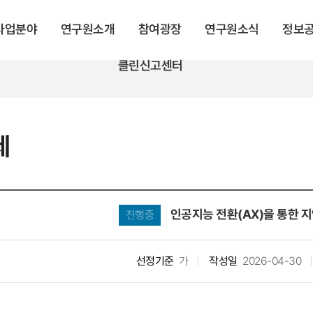
 사업분야
연구원소개
참여광장
연구원소식
정보
클린신고센터
제
인공지능 전환(AX)을 통한 
진행중
선정기준
가
작성일
2026-04-30