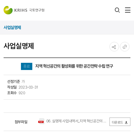
전
검색
열
레이어
사업실명제
열기
사업실명제
공유하기
URL
복사
지역 혁신공간의 활성화를 위한 공간전략 수립 연구
종료
선정기준
가
작성일
2023-03-31
조회수
920
06. 실명제 사업내역서_지역 혁신공간의 활성화를 위한 공간전략 수립 연구.pdf
첨부파일
다운로드