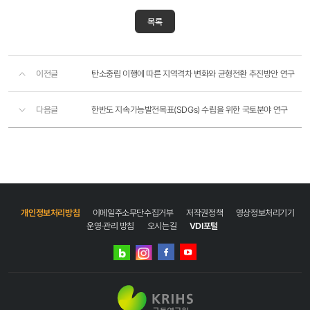
목록
이전글
탄소중립 이행에 따른 지역격차 변화와 균형전환 추진방안 연구
다음글
한반도 지속가능발전목표(SDGs) 수립을 위한 국토분야 연구
개인정보처리방침
이메일주소무단수집거부
저작권정책
영상정보처리기기
운영·관리 방침
오시는길
VDI포털
네이버
인스타그램
블로그
페이스북
유튜브