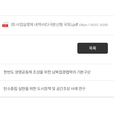
05 사업실명제 내역서(다극분산형 국토).pdf
(0Byte / 다운로드 303회)
목록
한반도 생명공동체 조성을 위한 남북접경협력의 기본구상
탄소중립 실현을 위한 도시정책 및 공간조성 사례 연구