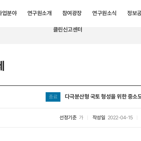
 사업분야
연구원소개
참여광장
연구원소식
정보
클린신고센터
제
다극분산형 국토 형성을 위한 중소
종료
선정기준
가
작성일
2022-04-15