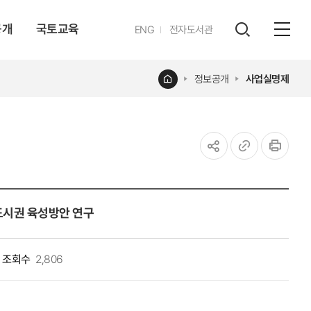
공개
국토교육
영문
ENG
전자도서관
전체
사이트
검색
열기
레이어
홈
정보공개
사업실명제
열기
공유하기
URL
인쇄
복사
도시권 육성방안 연구
조회수
2,806