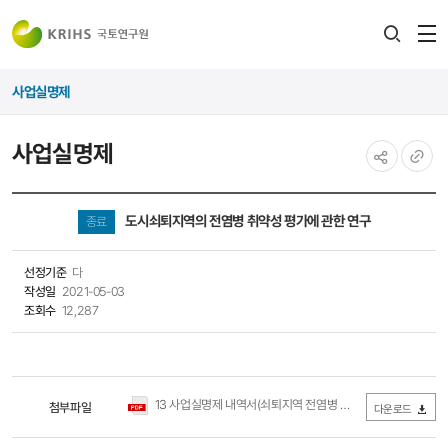
전
검색
열
레이어
사업실명제
열기
사업실명제
공유하기
URL
복사
도시쇠퇴지역의 전염병 취약성 평가에 관한 연구
종료
선정기준
다
작성일
2021-05-03
조회수
12,287
13 사업실명제 내역서(쇠퇴지역 전염병 취약성).pdf
첨부파일
(0Byte / 다
다운로드