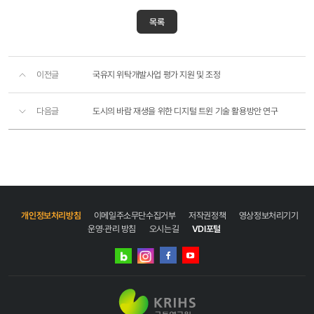
목록
이전글
국유지 위탁개발사업 평가 지원 및 조정
다음글
도시의 바람 재생을 위한 디지털 트윈 기술 활용방안 연구
개인정보처리방침
이메일주소무단수집거부
저작권정책
영상정보처리기기
운영·관리 방침
오시는길
VDI포털
네이버
인스타그램
블로그
페이스북
유튜브