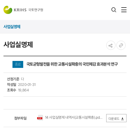
전
검색
열
레이어
사업실명제
열기
사업실명제
공유하기
URL
복사
국토균형발전을 위한 교통시설확충의 국민체감 효과분석 연구
종료
선정기준
다
작성일
2020-01-31
조회수
19,864
14 사업실명제 내역서(교통시설확충).pdf
첨부파일
(0Byte / 다운로드 269회)
다운로드