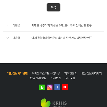
목록
이전글
지방도시 주거지 재생을 위한 도시·주택 정비방안 연구
다음글
아세안국가의 국토균형발전에 관한 개발협력전략 연구
개인정보처리방침
이메일주소무단수집거부
저작권정책
영상정보처리기기
운영·관리 방침
오시는길
VDI포털
네이버
인스타그램
블로그
페이스북
유튜브