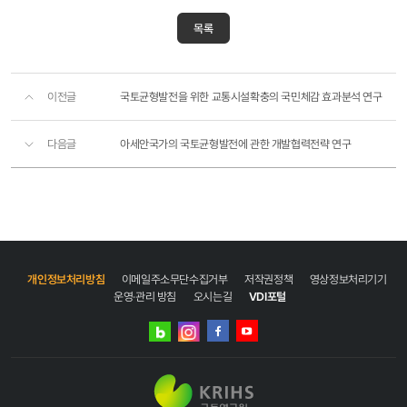
목록
이전글
국토균형발전을 위한 교통시설확충의 국민체감 효과분석 연구
다음글
아세안국가의 국토균형발전에 관한 개발협력전략 연구
개인정보처리방침
이메일주소무단수집거부
저작권정책
영상정보처리기기
운영·관리 방침
오시는길
VDI포털
네이버
인스타그램
블로그
페이스북
유튜브