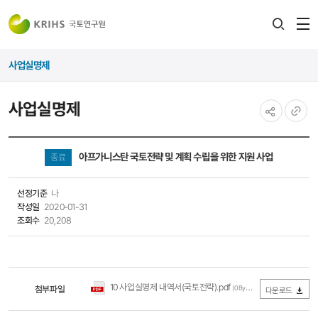
전
검색
열
레이어
사업실명제
열기
사업실명제
공유하기
URL
복사
아프가니스탄 국토전략 및 계획 수립을 위한 지원 사업
종료
선정기준
나
작성일
2020-01-31
조회수
20,208
10 사업실명제 내역서(국토전략).pdf
첨부파일
(0Byte / 다운로드 331회)
다운로드