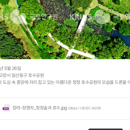
년 5월 26일
 고양시 일산동구 호수공원
의 도심 속 중앙에 자리 잡고 있는 아름다운 청정 호수공원의 모습을 드론을 
장려-정명자_청정숲과 호수.jpg
(0Byte / 다운로드 452회)