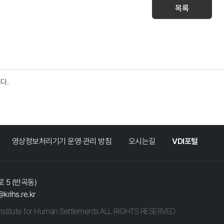
목록
다.
영상정보처리기기 운영·관리 방침
오시는길
VDI포털
 5 (반곡동)
@krihs.re.kr
stitute for Human Settlements ALL RIGHTS RESERVED.