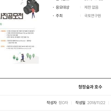
응모대상
제한 없음
주최
국토연구원
청정숲과 호수
작성자
정O자
작성일
2018/11/22