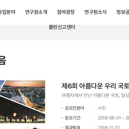
 사업분야
연구원소개
참여광장
연구원소식
정보
클린신고센터
음
제6회 아름다운 우리 국
여행지에서 만난 아름다운 국토, 일
공모전분야
사진
응모기간
2018-09-01 ~ 2
결과발표
2018-11-22