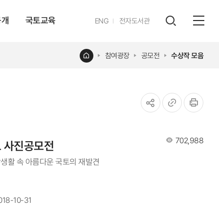
공개
국토교육
영문
ENG
전자도서관
전체
사이트
검색
열기
레이어
홈
참여광장
공모전
수상작 모음
열기
공유하기
URL
인쇄
조회수
702,988
복사
토 사진공모전
상생활 속 아름다운 국토의 재발견
018-10-31