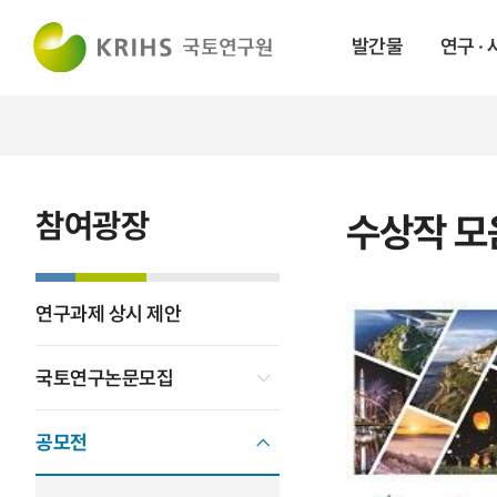
발간물
연구 ·
참여광장
수상작 모
연구과제 상시 제안
국토연구논문모집
공모전