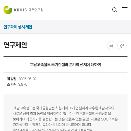
전
검색
열
레이어
연구과제 상시 제안
열기
연구제안
공유하기
URL
복사
호남고속철도 조기건설과 분기역 선저에 대하여
작성일
2005-05-07
조회수
3,875
.호남고속철도는 국가균형발전 차원에서 조기 건설하여 낙후된 호남지역의
새로운 성장 축과 동력을 제공하여야 합니다. - 경부고속철도 운영상황을
보아가며 착공시기를 결정한다는 것은 있을수 없는 일임 . 새로운 SOC구축은
경제성보다는 잠재적 효과아 공익성이 중시되어야 합니다 .
호남고속철도추진은 전남의 복합제저도시 건설 J 프로젝트,