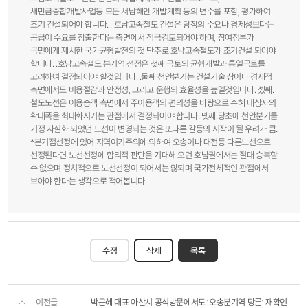
새만금종합개발사업등 모든 서남해안 개발계획 등의 변수를 포함, 평가하여
조기 건설되어야 합니다. . 호남고속철도 건설은 당장의 수요나 경제성보다는
공급이 수요를 창출한다는 측면에서 적극검토되어야 하며, 참여정부가
국민에게 제시한 국가균형발전의 첫 단추로 호남고속철도가 조기건설 되어야
합니다. .호남고속철도 분기역 선정은 첫째 국토의 균형개발과 통일국토를
고려하여 결정되어야 할것입니다. .둘째 천안분기는 건설기술 상이나 경제적
측면에서도 비용절감과 안정성, 그리고 운행의 효율성을 높일것입니다. 셌째.
철도노선은 이용승객 측면에서 주이용객의 편의성을 바탕으로 수혜 대상자의
확대폭을 최대화시키는 관점에서 결정되어야 합니다. 넷째.당초에 천안분기롤
기정 사실화 되었던 노선이 변경되는 것은 또다른 갈등의 시작이 될 우려가 큼.
*분기점선정에 있어 지역이기주의에 의하여 오송이나 대전등 다른노선으로
선정된다면 노선선정에 합리적 판단을 기대해 오던 호남권에서는 절대 승복할
수 없으며 정치적으로 노선선정이 되어서는 않되며 국가전체적인 관점에서
보아야 한다는 생각으로 적어봅니다.
수정
삭제
목록
이전글
박근혜 대표 아산시 공식방문에서도 ‘오송분기역 당론’ 재확인