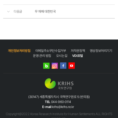
다음글
무 재해 대한민국
개인정보처리방침
이메일주소무단수집거부
저작권정책
영상정보처리기기
운영·관리 방침
오시는길
VDI포털
네이버
인스타그램
블로그
페이스북
유튜브
(30147) 세종특별자치시 국책연구원로 5 (반곡동)
TEL
044-960-0114
E-mail
krihs@krihs.re.kr
Copyright@2022 Korea Research Institute for Human Settlements ALL RIGHTS