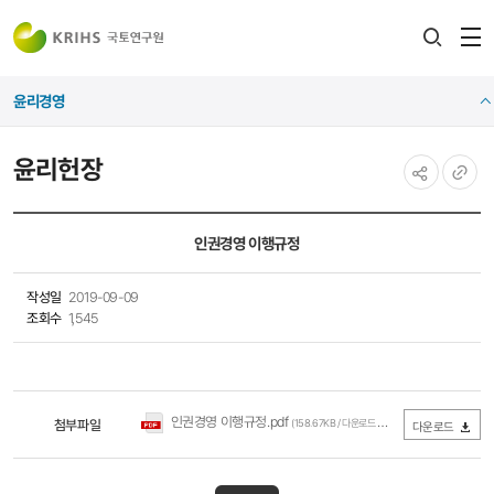
전
검색
열
레이어
윤리경영
열기
윤리헌장
공유하기
URL
복사
인권경영 이행규정
작성일
2019-09-09
조회수
1,545
인권경영 이행규정.pdf
첨부파일
(158.67KB / 다운로드 557회)
다운로드