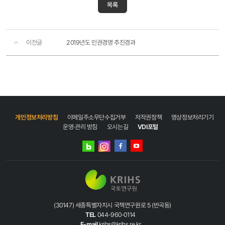
목록
이전글
2019년도 인권경영 추진경과
개인정보처리방침
이메일주소무단수집거부
저작권정책
영상정보처리기기
운영·관리 방침
오시는길
VDI포털
네이버
인스타그램
블로그
페이스북
유튜브
(30147) 세종특별자치시 국책연구원로 5 (반곡동)
TEL
044-960-0114
E-mail
krihs@krihs.re.kr