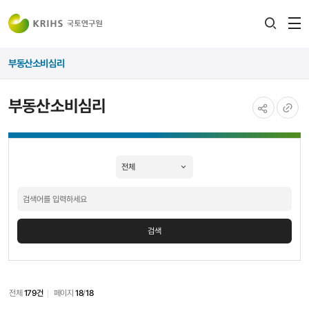
전
검색
열
레이어
부동산소비심리
열기
부동산소비심리
공유하기
URL
부동산소비심리
복사
검색
검색
전체
179건
페이지
18
/
18