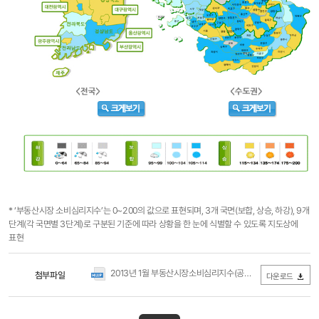
* ‘부동산시장 소비심리지수’는 0~200의 값으로 표현되며, 3개 국면(보합, 상승, 하강), 9개
단계(각 국면별 3단계)로 구분된 기준에 따라 상황을 한 눈에 식별할 수 있도록 지도상에
표현
2013년 1월 부동산시장소비심리지수(공표자료).hwp
첨부파일
(0Byte /
다운로드