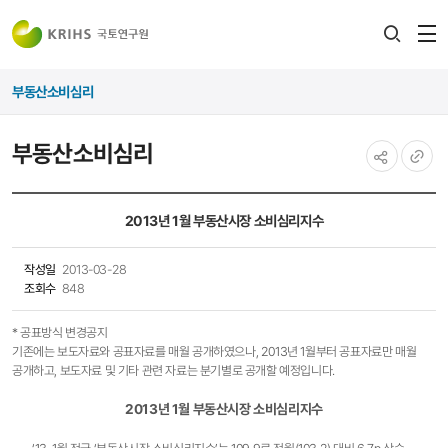
전
검색
열
레이어
부동산소비심리
열기
부동산소비심리
공유하기
URL
복사
2013년 1월 부동산시장 소비심리지수
작성일
2013-03-28
조회수
848
* 공표방식 변경공지
기존에는 보도자료와 공표자료를 매월 공개하였으나, 2013년 1월부터 공표자료만 매월
공개하고, 보도자료 및 기타 관련 자료는 분기별로 공개할 예정입니다.
2013년 1월 부동산시장 소비심리지수