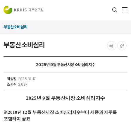
전
검색
열
레이어
부동산소비심리
열기
부동산소비심리
공유하기
URL
복사
2025년 9월 부동산시장 소비심리지수
작성일
2025-10-17
조회수
2,637
2025
년 9
월 부동산시장 소비심리지수
※
2018
년
12
월 부동산시장 소비심리지수부터 세종과 제주를
포함하여 공표