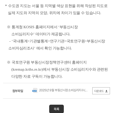
*
수도권 지도는 서울 등 지역별 색상 표현을 위해 작성된 지도로
실제 지도와 지역의 모양
,
위치에 차이가 있을 수 있습니다
.
※
통계청
KOSIS
홈페이지에서
‘
부동산시장
소비심리지수
’
데이터가 제공됩니다
.
- ‘
국내통계
>
기관별통계
>
연구기관
>
국토연구원
>
부동산시장
소비자심리조사
’
에서 확인 가능합니다
.
※
국토연구원 부동산시장정책연구센터 홈페이지
(kremap.krihs.re.kr)
에서 부동산시장 소비심리지수와 관련된
다양한 자료 구독이 가능합니다
.
2025년 9월 부동산시장소비심리지수(공표자료).hwp
첨부파일
(1.12MB
다운로드
목록