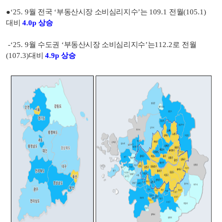
●
‘25. 9
월 전국
‘
부동산시장 소비심리지수
’
는
109.1
전월
(105.1)
대비
4.0p 상승
-‘25. 9
월 수도권
‘
부동산시장 소비심리지수
’
는
112.2로
전월
(107.3)
대비
4.9p 상승