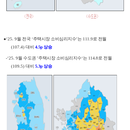
●
‘25. 9
월 전국
‘
주택시장 소비심리지수
’
는 111
.9
로 전월
(107.4)
대비
4
.5p 상승
-‘25. 9
월 수도권
’
주택시장 소비심리지수
‘
는
114
.8
로 전월
(109.5)
대비
5.3p 상승