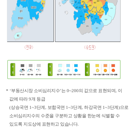
* ‘
부동산시장 소비심리지수
’
는
0~200
의 값으로 표현되며
,
이
값에 따라
9
개 등급
(
상승국면
1~3
단계
,
보합국면
1~3
단계
,
하강국면
1~3
단계
)
으로
소비심리지수의 수준을 구분하고 상황을 한눈에 식별할 수
있도록 지도상에 표현하고 있습니다
.