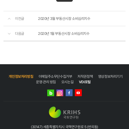
이전글
2020년 3월 부동산시장 소비심리지수
다음글
2020년 1월 부동산시장 소비심리지수
개인정보처리방침
이메일주소무단수집거부
저작권정책
영상정보처리기기
운영·관리 방침
오시는길
VDI포털
네이버
인스타그램
블로그
페이스북
유튜브
(30147) 세종특별자치시 국책연구원로 5 (반곡동)