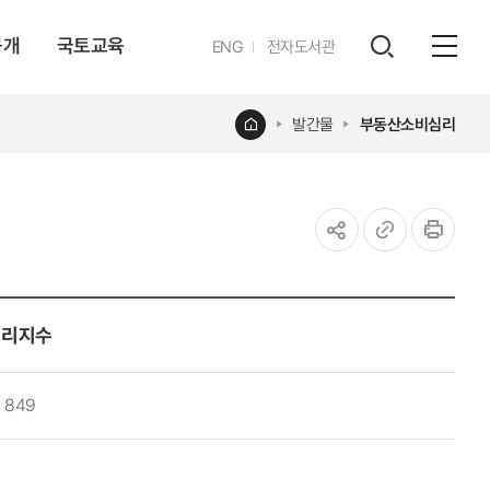
공개
국토교육
영문
ENG
전자도서관
전체
사이트
검색
열기
레이어
홈
발간물
부동산소비심리
열기
공유하기
URL
인쇄
복사
심리지수
849