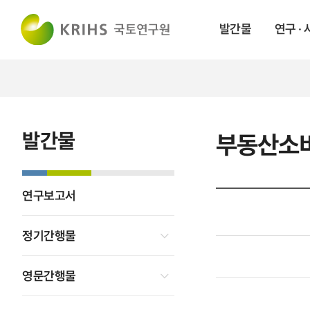
발간물
연구 ·
발간물
부동산소
연구보고서
정기간행물
영문간행물