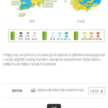
전국
수도권
*'부동산시장 소비심리지수'는 0~200의 값으로 표현되며, 이 값에 따라 9개 등급(상승국면
1~3단계, 보합국면 1~3단계, 하강국면 1~3단계)으로 소비심리지수의 수준을 구분하고
상황을 한 눈에 식별할 수 있도록 지도상에 표현
2014년 4월 부동산시장소비심리지수(공표자료).hwp
첨부파일
(0Byte /
다운로드