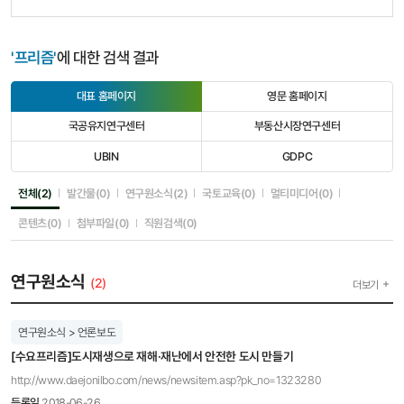
'프리즘'
에 대한 검색 결과
대표 홈페이지
영문 홈페이지
선
선
택
택
국공유지연구센터
부동산시장연구센터
됨
안
선
선
됨
택
택
UBIN
GDPC
안
안
선
선
됨
됨
택
택
안
안
선택됨
선택안됨
선택안됨
선택안됨
선택안됨
전체(2)
발간물(0)
연구원소식(2)
국토교육(0)
멀티미디어(0)
됨
됨
선택안됨
선택안됨
선택안됨
콘텐츠(0)
첨부파일(0)
직원검색(0)
연구원소식
(2)
더보기
연구원소식 > 언론보도
[수요프리즘]도시재생으로 재해·재난에서 안전한 도시 만들기
http://www.daejonilbo.com/news/newsitem.asp?pk_no=1323280
등록일
2018-06-26