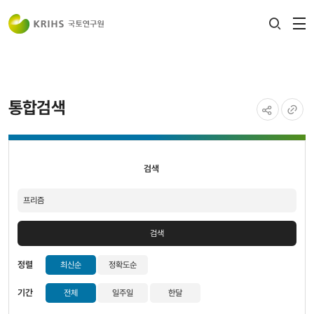
전
검색
열
레이어
열기
통합검색
공유하기
URL
검색
복사
검색
검색
정렬
최신순
정확도순
기간
전체
일주일
한달