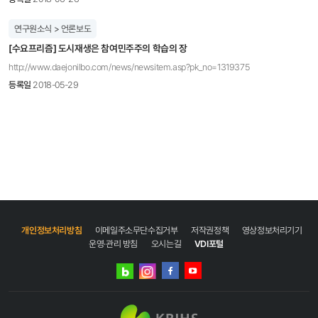
연구원소식 > 언론보도
[수요프리즘] 도시재생은 참여민주주의 학습의 장
http://www.daejonilbo.com/news/newsitem.asp?pk_no=1319375
등록일
2018-05-29
개인정보처리방침
이메일주소무단수집거부
저작권정책
영상정보처리기기
운영·관리 방침
오시는길
VDI포털
네이버
인스타그램
블로그
페이스북
유튜브