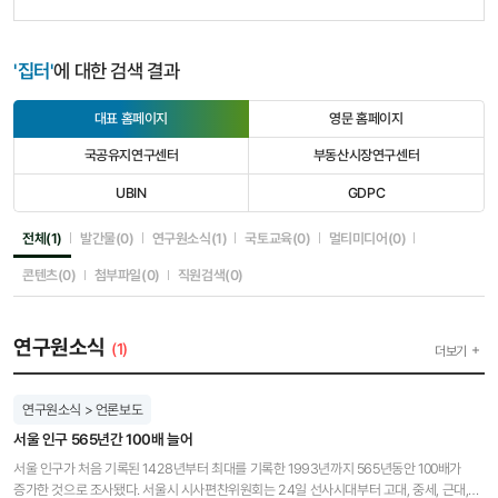
'집터'
에 대한 검색 결과
대표 홈페이지
영문 홈페이지
선
선
택
택
국공유지연구센터
부동산시장연구센터
됨
안
선
선
됨
택
택
UBIN
GDPC
안
안
선
선
됨
됨
택
택
안
안
선택됨
선택안됨
선택안됨
선택안됨
선택안됨
전체(1)
발간물(0)
연구원소식(1)
국토교육(0)
멀티미디어(0)
됨
됨
선택안됨
선택안됨
선택안됨
콘텐츠(0)
첨부파일(0)
직원검색(0)
연구원소식
(1)
더보기
연구원소식 > 언론보도
서울 인구 565년간 100배 늘어
서울 인구가 처음 기록된 1428년부터 최대를 기록한 1993년까지 565년동안 100배가
증가한 것으로 조사됐다. 서울시 시사편찬위원회는 24일 선사시대부터 고대, 중세, 근대,