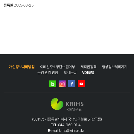
현대에 이르기까지 시대별 서울 인구의 규모와 구성, 인구변동의 배경과 원인, 사회적
등록일
2005-03-25
변화양상 등을 분석한 ‘서울인구사’를 발간했다.1417쪽 분량이다. 서울시에 따르면 1428년
세종실록에 기록된 당시 한양도성 안팎의 인구는 10만 9372명이었다. 이로부터 565년이
지난 1993년에는 서울의 인구가 최대로 늘어 서울통계연보에 1092만 5464명으로
기록됐다. 원영환(68·강원대 명예교수) 편찬위원장은 “세종실록에는 태종 때인 1409년
실시된 호구조사 결과 나온 호(戶)수가 기록돼 있지만, 가구수로는 당시 인구를 추정할 수
있을 뿐이었으며 1428년에 와서야 호수가 아닌 사람수가 기록됐다.”고 말했다.
서울인구사에 따르면 서울시내에서 발견된 구석기 유적을 토대로 구석기 시대에는 32개
유적 32곳의 집터에 128명, 신석기 시대에는 62개 유적 1034개의 집터에 4650명이
살았던 것으로 추정됐다. 1993년을 정점으로 점점 줄어들고 있는 서울의 인구는 지난해
1028만 7847명이었으며,2030년엔 902만명에 이를 것으로 전망됐다. 4×6배판으로
만든 서울인구사는 지하철 2호선 을지로입구역∼시청역에 위치한 서울시 정기간행물
개인정보처리방침
이메일주소무단수집거부
저작권정책
영상정보처리기기
판매처 ‘하이서울 북스토어(2171-2126)’와 교보·영풍문고 등 시내 주요서점에서 2만
운영·관리 방침
오시는길
VDI포털
5000원에 판매한다.
네이버
인스타그램
블로그
페이스북
유튜브
(30147) 세종특별자치시 국책연구원로 5 (반곡동)
TEL
044-960-0114
E-mail
krihs@krihs.re.kr