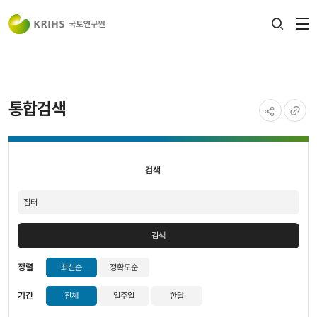
전
검색
열
레이어
열기
통합검색
공유하기
URL
검색
복사
검색
검색
정렬
최신순
정확도순
기간
전체
일주일
한달