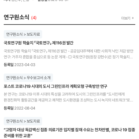
연구원소식
(4)
더보기
연구원소식 > 보도자료
국토연구원 학술지 「국토연구」 제116권 발간
국토연구원 학술지 「국토연구」 제116권 발간 - 공공임대주택에 대한 사회적 낙인 저감 방안
연구: 거주자 혼합을 중심으로 등 논문 게재 - □ 국토연구원(원장 강현수)은 정기 학술지
｢국토연구｣ 제116권을 발간하였다. 이번 호는 ‘공공임대주택에 대한 사회적 낙인 저감 방안
등록일
2023-04-03
연구: 거주자 혼합을 중심으로’ 등 4편의 논문을 수록했다. □ 김규희(네덜란드 암스테르담
자유대학교 사회학과 박사과정), 박준 교수(서울시립대학교 국제도시과학대학원)는
연구원소식 > 우수보고서 소개
‘공공임대주택에 대한 사회적 낙인 저감 방안 연구: 거주자 혼합을 중심으로’ 연구를 통해
포스트 코로나19 시대의 도시 그린인프라 계획모형 구축방안 연구
공공임대주택 내 사회적 차별과 배제의 원인을 검토하고, 이를 줄이기 위한 정책적 함의를
도출하였다. ◦ 이 연구는 서울주택도시공사가 관리하는 공공임대주택의 물리적 특성 분석
본 연구는 코로나19 이후 시대의 특성을 고려하여 도시의 그린인프라를 “도시민에게
및 거주자 특성 분석을 통해 사회적 낙인을 강화하는 요소를 검토하였다. ◦ 분석 결과,
환경친화적 활동공간을 제공하고 쾌적한 도시환경을 조성하는 도시·녹지의 네트워크”로
소득과 연령 등 기준에서 특정 그룹 거주자가 영구임대 등 특정 공공임대주택 유형에 집중될
정의하고, 이를 도시공간에 실현하기 위한 과정과 방법론으로 구성된 계획모형을
등록일
2022-08-04
수밖에 없으며, 여기서 발생하는 사회적 편견이 전체적으로 확장되는 물리적 차원 및 입주자
제안하였습니다. 계획모형은 크게 세 단계로 구분되는데 그 구체적인 내용은 다음과
관리 차원의 구조적 문제라는 것을 발견하였다. ◦ 또한, 사회적 낙인의 문제는 분양주택과의
같습니다. 첫째, 코로나19로 인한 수요변화에 따라 계획목표를 그린인프라의 접근성 및
연구원소식 > 보도자료
관계뿐 아니라 공공임대주택 내에서도 중요한 문제라는 점, 소수 거주자의 반사회적인
연결성 개선, 그린인프라를 통한 도시열섬 개선으로 설정하고, 목표별 기초자료를 구축하는
행동에 대한 보다 적극적인 대응 필요성, 사회적 혼합에 대한 구체적이고 실질적인 목표
​​“고령자 대상 독감백신 접종 의료기관 입지별 잠재 수요는 천차만별, 코로나 19 접종
방법론을 제시하였습니다. 둘째, 도시 수준에서 기초자료를 융·복합하여 그린인프라의
설정의 필요성 등이 도출되었다. ◦ 이에 따라 공공임대주택 공급 및 관리라는 제한된 여건
준비를 위한 교훈”
확충이 필요한 지역을 도출하는 방법론을 제시하였습니다. 셋째, 그린인프라 확충 지역을