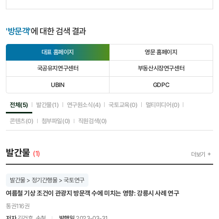
'방문객'
에 대한 검색 결과
대표 홈페이지
영문 홈페이지
선
선
택
택
국공유지연구센터
부동산시장연구센터
됨
안
선
선
됨
택
택
UBIN
GDPC
안
안
선
선
됨
됨
택
택
안
안
선택됨
선택안됨
선택안됨
선택안됨
선택안됨
전체(5)
발간물(1)
연구원소식(4)
국토교육(0)
멀티미디어(0)
됨
됨
선택안됨
선택안됨
선택안됨
콘텐츠(0)
첨부파일(0)
직원검색(0)
발간물
(1)
더보기
발간물 > 정기간행물 > 국토연구
여름철 기상 조건이 관광지 방문객 수에 미치는 영향: 강릉시 사례 연구
통권116권
저자
김건후, 손철
발행일
2023-03-31