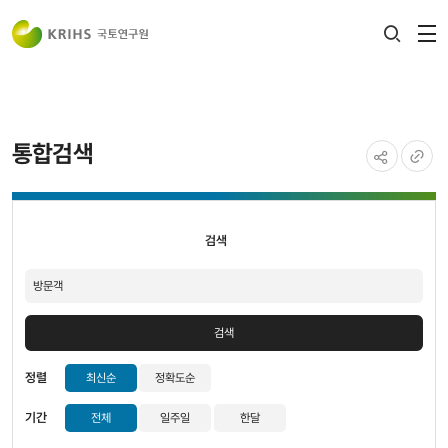
전
검색
열
레이어
열기
통합검색
공유하기
URL
검색
복사
검색
검색
정렬
최신순
정확도순
기간
전체
일주일
한달